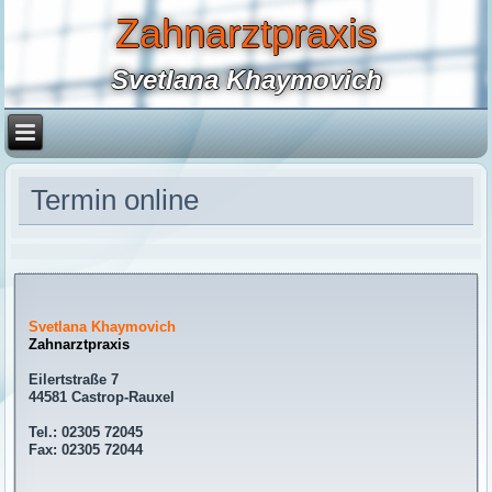
Zahnarztpraxis
Svetlana Khaymovich
Termin online
Svetlana Khaymovich
Zahnarztpraxis
Eilertstraße 7
44581 Castrop-Rauxel
Tel.: 02305 72045
Fax: 02305 72044